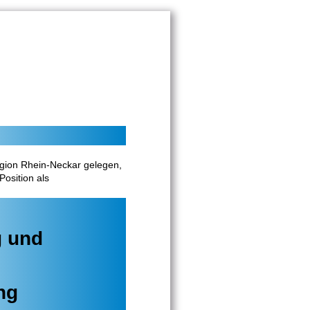
egion Rhein-Neckar gelegen,
Position als
g und
ng