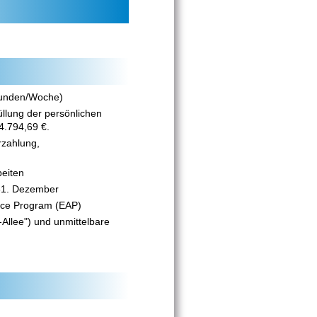
unden/Woche)
üllung der persönlichen
4.794,69 €.
rzahlung,
beiten
 31. Dezember
nce Program (EAP)
Allee") und unmittelbare