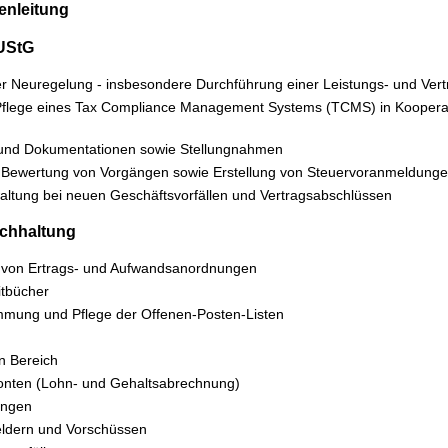
senleitung
 UStG
 Neuregelung - insbesondere Durchführung einer Leistungs- und Vert
Pflege eines Tax Compliance Management Systems (TCMS) in Kooperati
en und Dokumentationen sowie Stellungnahmen
che Bewertung von Vorgängen sowie Erstellung von Steuervoranmeldung
ltung bei neuen Geschäftsvorfällen und Vertragsabschlüssen
uchhaltung
 von Ertrags- und Aufwandsanordnungen
itbücher
mung und Pflege der Offenen-Posten-Listen
n Bereich
nten (Lohn- und Gehaltsabrechnung)
ungen
eldern und Vorschüssen