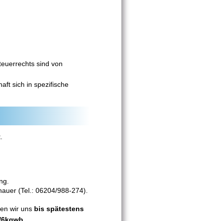
euerrechts sind von
aft sich in spezifische
.
ng.
rnauer
(Tel.: 06204/
988-274).
uen wir uns
bis spätestens
e/6kgwb