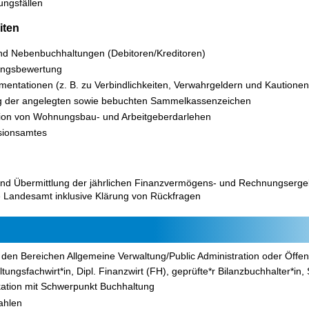
ungsfällen
iten
d Nebenbuchhaltungen (Debitoren/Kreditoren)
ungsbewertung
mentationen (z. B. zu Verbindlichkeiten, Verwahrgeldern und Kautionen
 der angelegten sowie bebuchten Sammelkassenzeichen
tion von Wohnungsbau
- und
Arbeitgeberdarlehen
sionsamtes
und Übermittlung der jährlichen Finanzvermögens- und Rechnungsergeb
e Landesamt inklusive Klärung von Rückfragen
den Bereichen Allgemeine Verwaltung/Public Administration oder Öffent
tungsfachwirt*in, Dipl. Finanzwirt (FH), geprüfte*r Bilanzbuchhalter*in,
ikation mit Schwerpunkt Buchhaltung
ahlen