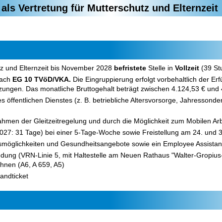
als Vertretung für Mutterschutz und Elternzeit
z und Elternzeit
bis November 2028
befristete
Stelle in
Vollzeit
(39 St
nach
EG 10 TVöD/VKA.
Die Eingruppierung erfolgt vorbehaltlich der Erf
tzungen. Das
monatliche Bruttogehalt beträgt zwischen 4.124,53 € und 
s öffentlichen Dienstes (z. B. betriebliche Altersvorsorge, Jahressonde
 Rahmen der Gleitzeitregelung und durch die Möglichkeit zum Mobilen Ar
2027: 31 Tage) bei einer 5-Tage-Woche sowie Freistellung am 24. und
smöglichkeiten und Gesundheitsangebote sowie ein Employee Assista
ung (VRN-Linie 5, mit Haltestelle am Neuen Rathaus "Walter-Gropius-
nen (A6, A 659, A5)
andticket