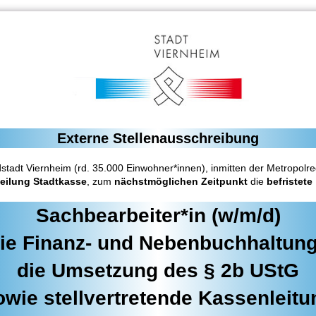
Externe Stellenausschreibung
stadt Viernheim (rd. 35.000 Einwohner*innen), inmitten der Metropolr
eilung Stadtkasse
,
zum
nächstmöglichen Zeitpunkt
die
befristete
Sachbearbeiter*in (w/m/d)
die Finanz- und Nebenbuchhaltun
die Umsetzung des § 2b UStG
owie stellvertretende Kassenleitu