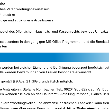
abe
ohes Verantwortungsbewusstsein
kterstärke
ndige und strukturierte Arbeitsweise
ebiet des öffentlichen Haushalts- und Kassenrechts bzw. des Umsatzst
insbesondere in den gängigen MS-Office Programmen
und die Bereitsch
iten
werden bei gleicher Eignung und Befähigung bevorzugt berücksichtigt
elle werden Bewerbungen von Frauen besonders erwünscht.
st gemäß § 9 Abs. 2 HGlG grundsätzlich möglich.
ie Amtsleiterin, Stefanie Rohrbacher (Tel.: 06204/988-227), zur Verfügu
gen wenden Sie sich an das Hauptamt - Abteilung Personal,
Bianca Be
eser verantwortungsvollen und abwechslungsreichen Tätigkeit? Dann fre
-Bewerbung
über unser Bewerbungsportal:
https://jobs.viernheim.d