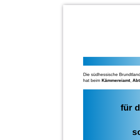
Die südhessische Brundtland
hat beim
Kämmereiamt
,
Abt
für 
s